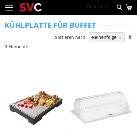
Me
Zum
Sprache
Deutsch
Such
Inhalt
springen
KÜHLPLATTE FÜR BUFFET
Ab
Sortieren nach
so
3
Elemente