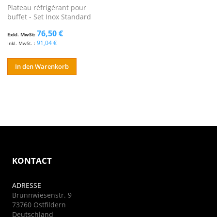
Plateau réfrigérant pour
buffet - Set Inox Standard
76,50 €
91,04 €
In den Warenkorb
KONTACT
ADRESSE
Brunnwiesenstr. 9
73760 Ostfildern
Deutschland