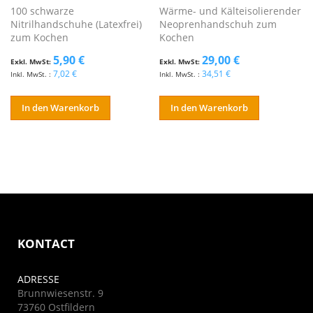
100 schwarze
Wärme- und Kälteisolierender
Nitrilhandschuhe (Latexfrei)
Neoprenhandschuh zum
zum Kochen
Kochen
5,90 €
29,00 €
7,02 €
34,51 €
In den Warenkorb
In den Warenkorb
KONTACT
ADRESSE
Brunnwiesenstr. 9
73760 Ostfildern