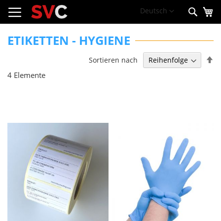
Me
Zum
Sprache
Deutsch
Such
Inhalt
springen
ETIKETTEN - HYGIENE
Ab
Sortieren nach
so
4
Elemente