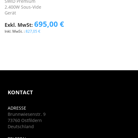
SWID Premium
2.400W Sous-Vide
Gerät
695,00 €
827,05 €
KONTACT
ADRESSE
Brunnwiesenstr. 9
73760 Ostfildern
Deutschland