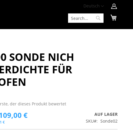
Zum
Sprache
Deutsch
Inhalt
Mein W
springen
Suche
Suche
00 SONDE NICH
ERDICHTE FÜR
OFEN
Erste, der dieses Produkt bewertet
109,00 €
AUF LAGER
SKU
Sonde02
1 €