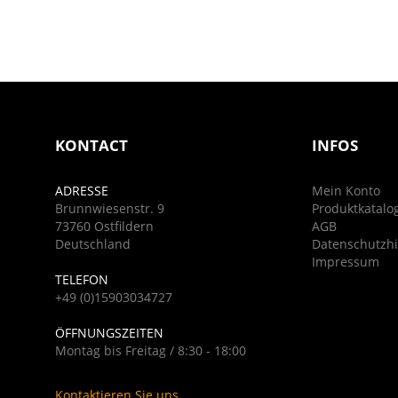
KONTACT
INFOS
ADRESSE
Mein Konto
Brunnwiesenstr. 9
Produktkatalo
73760 Ostfildern
AGB
Deutschland
Datenschutzh
Impressum
TELEFON
+49 (0)15903034727
ÖFFNUNGSZEITEN
Montag bis Freitag / 8:30 - 18:00
Kontaktieren Sie uns