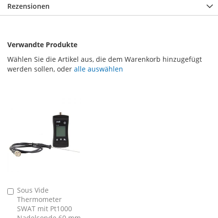
Rezensionen
Verwandte Produkte
Wählen Sie die Artikel aus, die dem Warenkorb hinzugefügt
werden sollen, oder
alle auswählen
Sous Vide
In
Thermometer
den
SWAT mit Pt1000
Warenkorb
Nadelsonde 60 mm