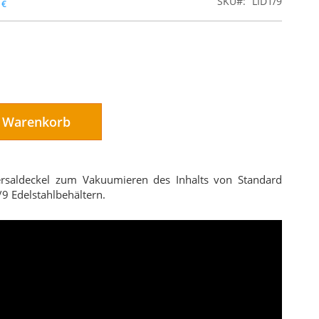
SKU
LID1/9
 €
n Warenkorb
rsaldeckel zum Vakuumieren des Inhalts von Standard
9 Edelstahlbehältern.