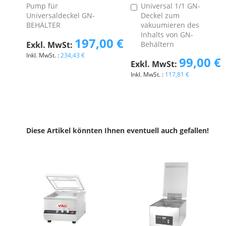
Pump für
Universal 1/1 GN-
In
Universaldeckel GN-
Deckel zum
den
BEHÄLTER
vakuumieren des
Warenkorb
Inhalts von GN-
197,00 €
Behältern
234,43 €
99,00 €
117,81 €
Diese Artikel könnten Ihnen eventuell auch gefallen!