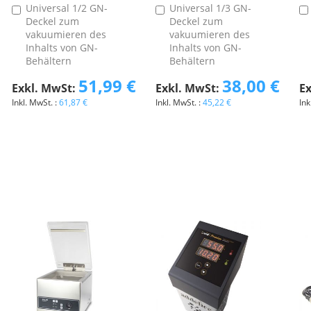
Universal 1/2 GN-
Universal 1/3 GN-
In
In
Deckel zum
Deckel zum
den
den
vakuumieren des
vakuumieren des
Warenkorb
Warenkorb
Inhalts von GN-
Inhalts von GN-
Behältern
Behältern
51,99 €
38,00 €
61,87 €
45,22 €