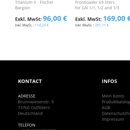
Titanium II - Fischer
Frontloader 69 liters
Bargoin
for GN 1/1, 1/2 and 1/3
96,00 €
169,00 
114,24 €
201,11 €
KONTACT
INFOS
ADRESSE
Mein Konto
Brunnwiesenstr. 9
Produktkatalo
73760 Ostfildern
AGB
Deutschland
Datenschutzh
Impressum
TELEFON