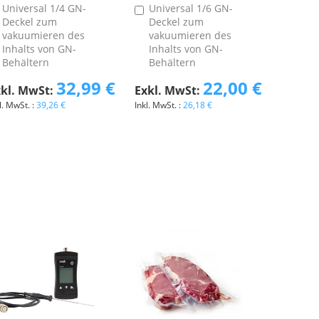
Universal 1/4 GN-
Universal 1/6 GN-
In
In
Deckel zum
Deckel zum
den
den
vakuumieren des
vakuumieren des
Warenkorb
Warenkorb
Inhalts von GN-
Inhalts von GN-
Behältern
Behältern
32,99 €
22,00 €
39,26 €
26,18 €