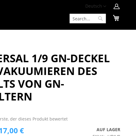
Zum
Sprache
Deutsch
Inhalt
Mein W
springen
Suche
Suche
ERSAL 1/9 GN-DECKEL
VAKUUMIEREN DES
LTS VON GN-
LTERN
Erste, der dieses Produkt bewertet
17,00 €
AUF LAGER