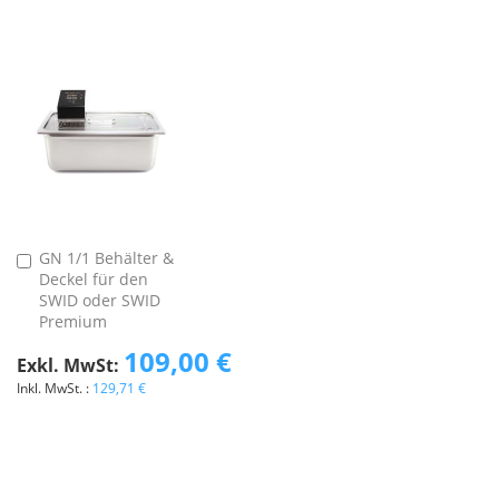
GN 1/1 Behälter &
In
Deckel für den
den
SWID oder SWID
Warenkorb
Premium
109,00 €
129,71 €