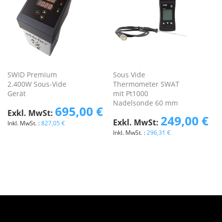
SWID Premium
Sous Vide
2.400W Sous-Vide
Thermometer SWAT
Gerät
mit Pt1000
Nadelsonde 60 mm
695,00 €
249,00 €
827,05 €
296,31 €