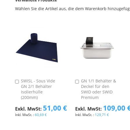
Wählen Sie die Artikel aus, die dem Warenkorb hinzugefüg
SWISL - Sous Vide
GN 1/1 Behälter &
In
In
GN 2/1 Behälter
Deckel für den
den
den
Isolierhülle
SWID oder SWID
Warenkorb
Warenkorb
(200mm)
Premium
51,00 €
109,00 
60,69 €
129,71 €