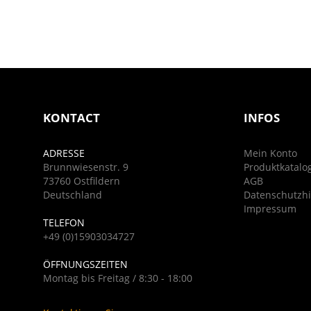
KONTACT
INFOS
ADRESSE
Mein Konto
Brunnwiesenstr. 9
Produktkatalo
73760 Ostfildern
AGB
Deutschland
Datenschutzh
Impressum
TELEFON
+49 (0)15903034727
ÖFFNUNGSZEITEN
Montag bis Freitag / 8:30 - 18:00