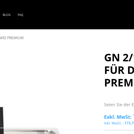
BLOG
FAQ
SWID PREMIUM
Zum
GN 2/
Anfang
der
Bildgalerie
FÜR 
springen
PREM
Seien Sie der 
173,7