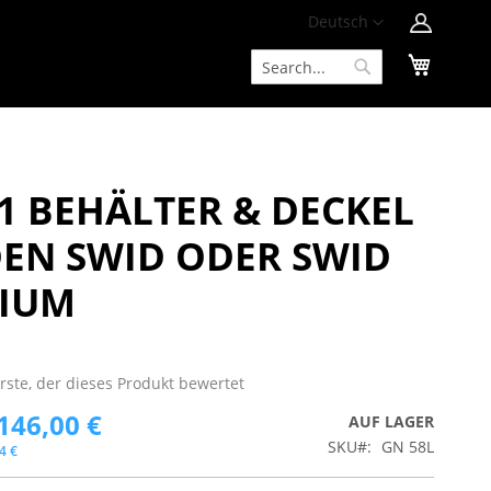
Zum
Sprache
Deutsch
Inhalt
Mein W
springen
Suche
Suche
1 BEHÄLTER & DECKEL
DEN SWID ODER SWID
IUM
Erste, der dieses Produkt bewertet
146,00 €
AUF LAGER
SKU
GN 58L
4 €