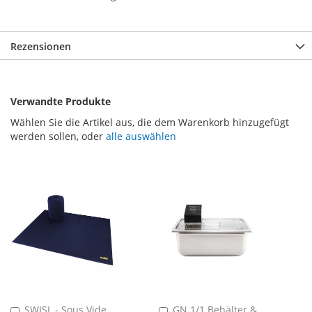
Rezensionen
Verwandte Produkte
Wählen Sie die Artikel aus, die dem Warenkorb hinzugefügt
werden sollen, oder
alle auswählen
SWISL - Sous Vide
GN 1/1 Behälter &
In
In