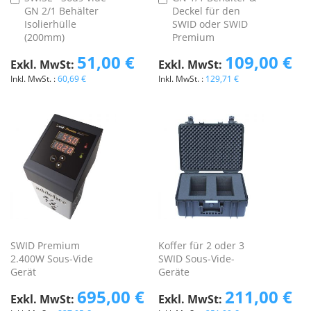
GN 2/1 Behälter
Deckel für den
den
den
Isolierhülle
SWID oder SWID
Warenkorb
Warenkorb
(200mm)
Premium
51,00 €
109,00 €
60,69 €
129,71 €
SWID Premium
Koffer für 2 oder 3
2.400W Sous-Vide
SWID Sous-Vide-
Gerät
Geräte
695,00 €
211,00 €